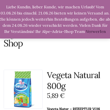
Liebe Kundin, lieber Kunde, wir machen Urlaub! Vom
Tog
Nav
03.08.26 bis einschl. 21.08.26 bieten wir keinen Versand an.
Sie können jedoch weiterhin Bestellungen aufgeben, die ab
dem 24.08.26 wieder verschickt werden. Vielen Dank für
Ihr Verständnis! Ihr Alpe-Adria-Shop Team
Verwerfen
Alpe-Adria-Shop.de
>
Produkte
>
Vegeta Natural
800g
Shop
Vegeta Natural
800g
5,89
€
Vegeta Natur – REZEPTUR VON