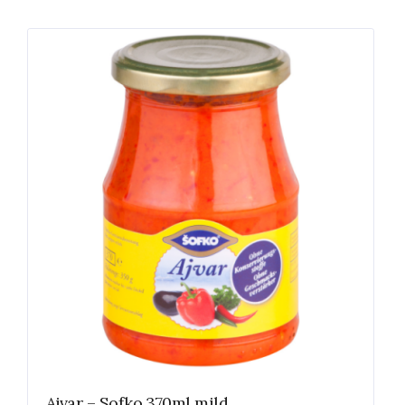
Ajvar – Sofko 370ml mild