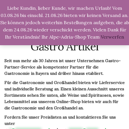
Liebe Kundin, lieber Kunde, wir machen Urlaub! Vom
Tog
Nav
03.08.26 bis einschl. 21.08.26 bieten wir keinen Versand an.
Sie können jedoch weiterhin Bestellungen aufgeben, die ab
dem 24.08.26 wieder verschickt werden. Vielen Dank für
Ihr Verständnis! Ihr Alpe-Adria-Shop Team
Verwerfen
Alpe-Adria-Shop.de
>
Produkte
>
Gastro Artikel
Gastro Artikel
Seit nun mehr als 30 Jahren ist unser Unternehmen Gastro-
Partner-Service als kompetenter Partner für die
Gastronomie in Bayern und drüber hinaus etabliert.
Für die Gastronomie und Großhandel bieten wir Lieferservice
und individuelle Beratung an. Einen kleinen Ausschnitt unseres
Sortiments sehen Sie unten, alle Weine und Spirituosen, sowie
Lebensmittel aus unserem Online-Shop bieten wir auch für
die Gastronomie und den Großhandel an.
Fordern Sie unser Preislisten an und kontaktieren Sie uns
unter