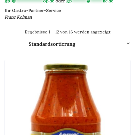
gp
*
@
*************
op.de
oder
gp
*******
@
******
ne.de
Ihr Gastro-Partner-Service
Franc Kolman
Ergebnisse 1 – 12 von 16 werden angezeigt