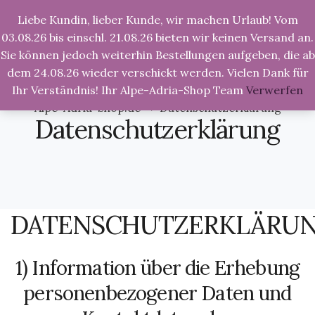
Liebe Kundin, lieber Kunde, wir machen Urlaub! Vom
Tog
Nav
03.08.26 bis einschl. 21.08.26 bieten wir keinen Versand an.
Sie können jedoch weiterhin Bestellungen aufgeben, die ab
dem 24.08.26 wieder verschickt werden. Vielen Dank für
Ihr Verständnis! Ihr Alpe-Adria-Shop Team
Verwerfen
Alpe-Adria-Shop.de
>
Datenschutzerklärung
Datenschutzerklärung
DATENSCHUTZERKLÄRU
1) Information über die Erhebung
personenbezogener Daten und