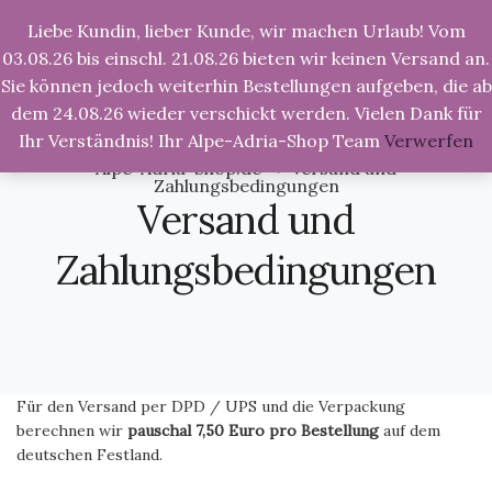
Liebe Kundin, lieber Kunde, wir machen Urlaub! Vom
Tog
Nav
03.08.26 bis einschl. 21.08.26 bieten wir keinen Versand an.
Sie können jedoch weiterhin Bestellungen aufgeben, die ab
dem 24.08.26 wieder verschickt werden. Vielen Dank für
Ihr Verständnis! Ihr Alpe-Adria-Shop Team
Verwerfen
Alpe-Adria-Shop.de
>
Versand und
Zahlungsbedingungen
Versand und
Zahlungsbedingungen
Für den Versand per DPD / UPS und die Verpackung
berechnen wir
pauschal 7,50 Euro pro Bestellung
auf dem
deutschen Festland.