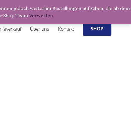
Products
 können jedoch weiterhin Bestellungen aufgeben, die ab dem
search
ria-Shop Team
Verwerfen
SHOP
mieverkauf
Über uns
Kontakt