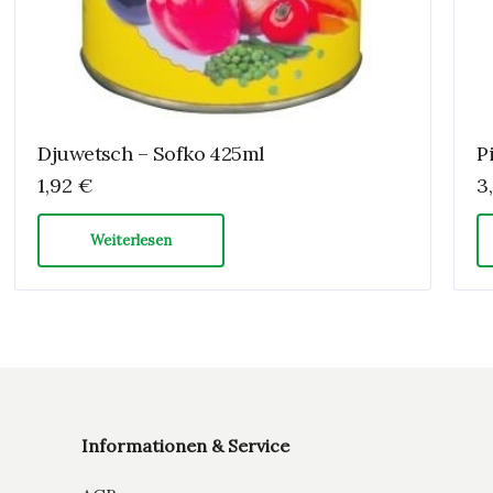
Djuwetsch – Sofko 425ml
P
1,92
€
3
Weiterlesen
Informationen & Service