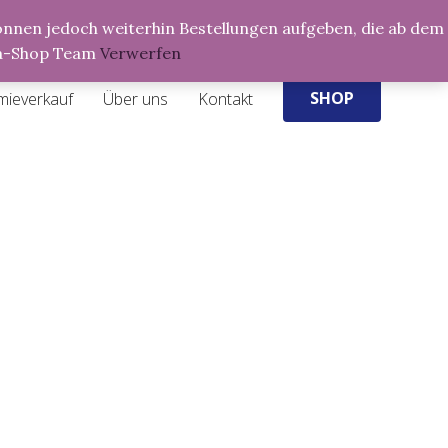
Products
 können jedoch weiterhin Bestellungen aufgeben, die ab dem
search
ria-Shop Team
Verwerfen
SHOP
mieverkauf
Über uns
Kontakt