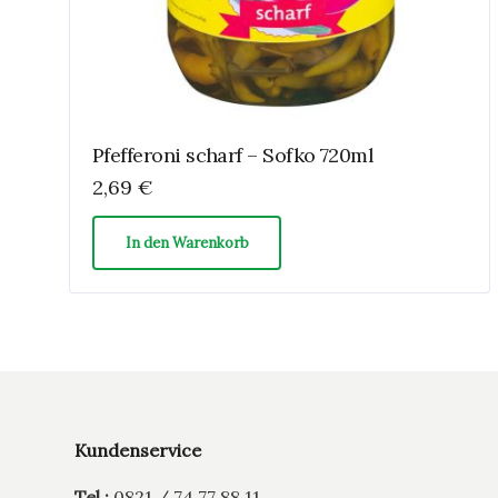
Pfefferoni scharf – Sofko 720ml
2,69
€
In den Warenkorb
Kundenservice
Tel.:
0821 / 74 77 88 11