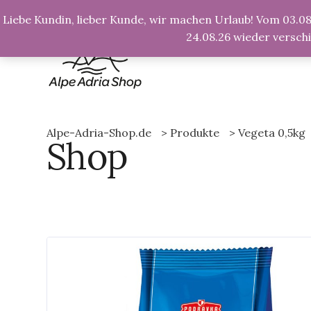
info@alpe-adria-shop.de
Liebe Kundin, lieber Kunde, wir machen Urlaub! Vom 03.08.
24.08.26 wieder versch
Alpe-Adria-Shop.de
>
Produkte
>
Vegeta 0,5kg
Shop