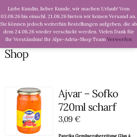
Liebe Kundin, lieber Kunde, wir machen Urlaub! Vom
Tog
Nav
03.08.26 bis einschl. 21.08.26 bieten wir keinen Versand an.
Sie können jedoch weiterhin Bestellungen aufgeben, die ab
dem 24.08.26 wieder verschickt werden. Vielen Dank für
Ihr Verständnis! Ihr Alpe-Adria-Shop Team
Verwerfen
Alpe-Adria-Shop.de
>
Produkte
>
Ajvar – Sofko
720ml scharf
Shop
Ajvar – Sofko
720ml scharf
3,09
€
Paprika Gemüsezubereitung Glas à