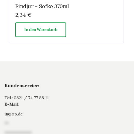
Pindjur – Sofko 370ml
2,34
€
In den Warenkorb
Kundenservice
Tel.:
0821 / 74 77 88 11
E-Mail:
in
@
op.de
**
*************