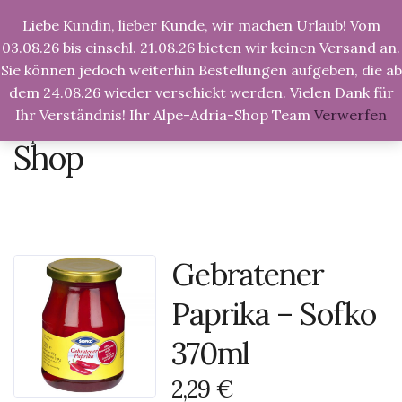
Liebe Kundin, lieber Kunde, wir machen Urlaub! Vom
Tog
Nav
03.08.26 bis einschl. 21.08.26 bieten wir keinen Versand an.
Sie können jedoch weiterhin Bestellungen aufgeben, die ab
dem 24.08.26 wieder verschickt werden. Vielen Dank für
Ihr Verständnis! Ihr Alpe-Adria-Shop Team
Verwerfen
Alpe-Adria-Shop.de
>
Produkte
>
Gebratener
Paprika – Sofko 370ml
Shop
Gebratener
Paprika – Sofko
370ml
2,29
€