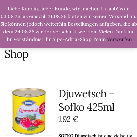
Liebe Kundin, lieber Kunde, wir machen Urlaub! Vom
Tog
Nav
03.08.26 bis einschl. 21.08.26 bieten wir keinen Versand an.
Sie können jedoch weiterhin Bestellungen aufgeben, die ab
dem 24.08.26 wieder verschickt werden. Vielen Dank für
Ihr Verständnis! Ihr Alpe-Adria-Shop Team
Verwerfen
Alpe-Adria-Shop.de
>
Produkte
>
Djuwetsch – Sofko
425ml
Shop
Djuwetsch –
Sofko 425ml
1,92
€
SOFKO Djuwetsch
ist eine vielseitig