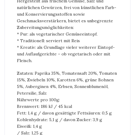
Hergestellt aus frischem Gemüse, Salz und
natürlichen Gewürzen, frei von künstlichen Farb-
und Konservierungsstoffen sowie
Geschmacksverstärkern, bietet es unbegrenzte
Zubereitungsmöglichkeiten:
* Pur: als vegetarischer Gemüseeintopf.
* Traditionell: serviert mit Reis
* Kreativ: als Grundlage vieler weiterer Eintopf-
und Auflaufgerichte – ob vegetarisch oder mit
Fleisch.
Zutaten: Paprika 35%, Tomatensaft 20%, Tomaten
15%, Zwiebeln 10%, Karotten 6%, grüne Bohnen
5%, Auberginen 4%, Erbsen, Sonnenblumenöl,
Petersilie, Salz
Nährwerte pro 100g:
Brennwert: 186 kJ / 45 kcal
Fett: 1,4 g / davon gesättigte Fettsäuren: 0,5 g
Kohlenhydrate: 5,1 g / davon Zucker: 3,9 g
Eiweiß: 1,4 g
/ Salz: 1,25 g