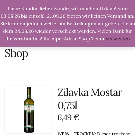
Liebe Kundin, lieber Kunde, wir machen Urlaub! Vom
Tog
Nav
03.08.26 bis einschl. 21.08.26 bieten wir keinen Versand an.
Sie können jedoch weiterhin Bestellungen aufgeben, die ab
dem 24.08.26 wieder verschickt werden. Vielen Dank für
Ihr Verständnis! Ihr Alpe-Adria-Shop Team
Verwerfen
Alpe-Adria-Shop.de
>
Produkte
>
Zilavka Mostar
0,75l
Shop
Zilavka Mostar
0,75l
6,49
€
WEIß – TROCKEN: Dieser trockene