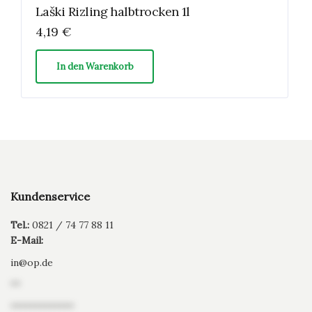
Laški Rizling halbtrocken 1l
4,19
€
In den Warenkorb
Kundenservice
Tel.:
0821 / 74 77 88 11
E-Mail:
in
@
op.de
**
*************