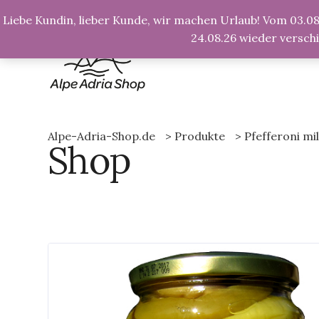
info@alpe-adria-shop.de
Liebe Kundin, lieber Kunde, wir machen Urlaub! Vom 03.08.
24.08.26 wieder versch
Alpe-Adria-Shop.de
>
Produkte
>
Pfefferoni mi
Shop