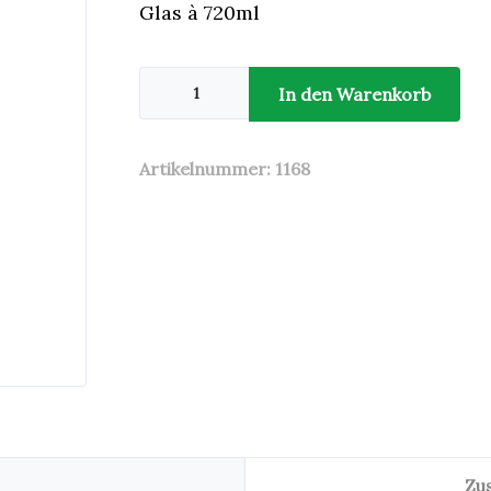
Glas à 720ml
Pfefferoni
mild
In den Warenkorb
-
Sofko
720ml
Menge
Artikelnummer:
1168
Zu