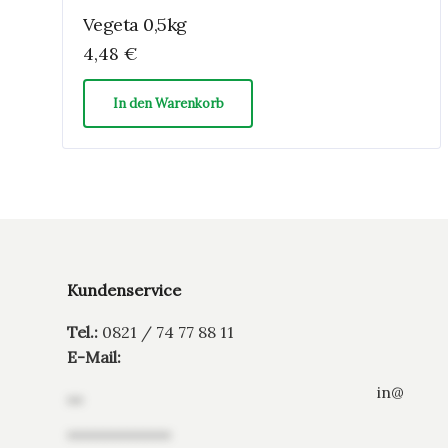
Vegeta 0,5kg
4,48
€
In den Warenkorb
Kundenservice
Tel.:
0821 / 74 77 88 11
E-Mail:
in
@
**
*************