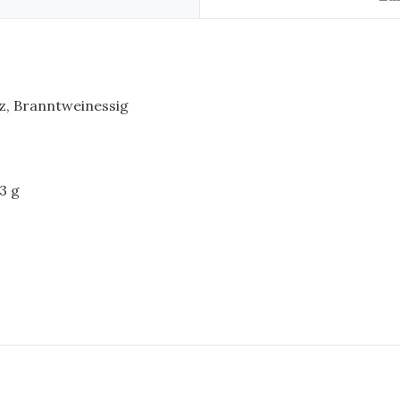
lz, Branntweinessig
3 g