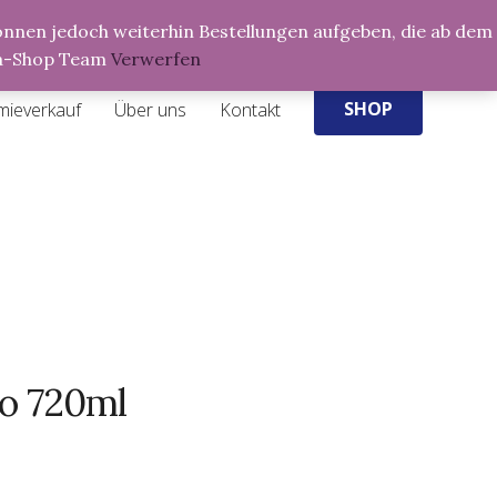
Products
 können jedoch weiterhin Bestellungen aufgeben, die ab dem
search
ria-Shop Team
Verwerfen
SHOP
mieverkauf
Über uns
Kontakt
ko 720ml