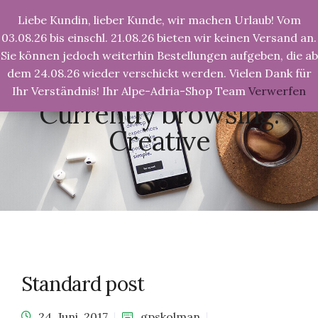
Liebe Kundin, lieber Kunde, wir machen Urlaub! Vom
Tog
Nav
03.08.26 bis einschl. 21.08.26 bieten wir keinen Versand an.
Sie können jedoch weiterhin Bestellungen aufgeben, die ab
dem 24.08.26 wieder verschickt werden. Vielen Dank für
Ihr Verständnis! Ihr Alpe-Adria-Shop Team
Verwerfen
Alpe-Adria-Shop.de
>
Creative
Currently browsing:
Creative
Standard post
24. Juni, 2017
gpskolman