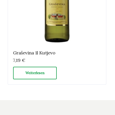
Graševina 1l Kutjevo
7,19
€
Weiterlesen