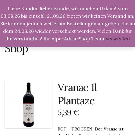
Liebe Kundin, lieber Kunde, wir machen Urlaub! Vom
Tog
Nav
03.08.26 bis einschl. 21.08.26 bieten wir keinen Versand an.
Sie können jedoch weiterhin Bestellungen aufgeben, die ab
dem 24.08.26 wieder verschickt werden. Vielen Dank für
Ihr Verständnis! Ihr Alpe-Adria-Shop Team
Verwerfen
Alpe-Adria-Shop.de
>
Produkte
>
Vranac 1l Plantaze
Shop
Vranac 1l
Plantaze
5,39
€
ROT – TROCKEN: Der Vranac ist