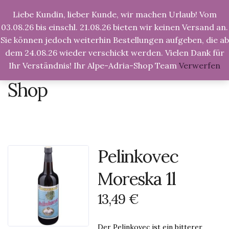
Liebe Kundin, lieber Kunde, wir machen Urlaub! Vom
Tog
Nav
03.08.26 bis einschl. 21.08.26 bieten wir keinen Versand an.
Sie können jedoch weiterhin Bestellungen aufgeben, die ab
dem 24.08.26 wieder verschickt werden. Vielen Dank für
Ihr Verständnis! Ihr Alpe-Adria-Shop Team
Verwerfen
Alpe-Adria-Shop.de
>
Produkte
>
Pelinkovec
Moreska 1l
Shop
Pelinkovec
Moreska 1l
13,49
€
Der Pelinkovec ist ein bitterer