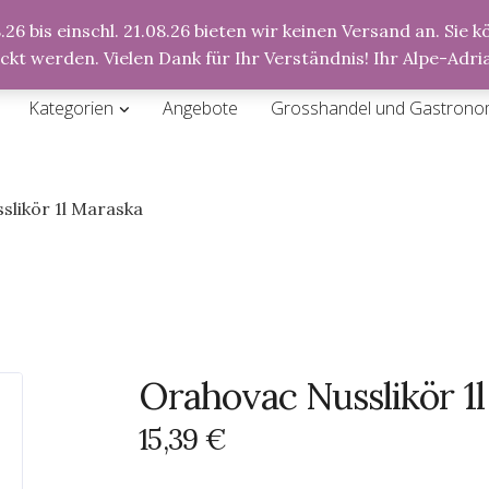
26 bis einschl. 21.08.26 bieten wir keinen Versand an. Sie
Anmeldung
Registrierung
ickt werden. Vielen Dank für Ihr Verständnis! Ihr Alpe-Ad
Kategorien
Angebote
Grosshandel und Gastrono
slikör 1l Maraska
Orahovac Nusslikör 1
15,39
€