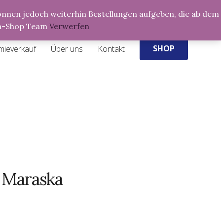
Products
 können jedoch weiterhin Bestellungen aufgeben, die ab dem
search
ria-Shop Team
Verwerfen
SHOP
mieverkauf
Über uns
Kontakt
l Maraska