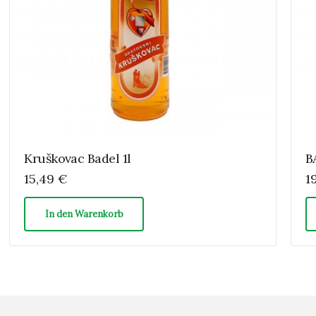
Kruškovac Badel 1l
B
15,49
€
1
In den Warenkorb