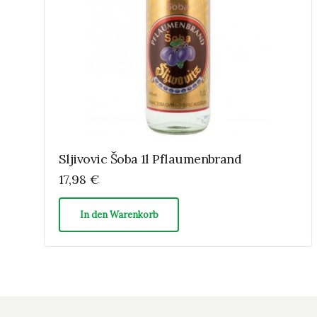
Sljivovic Šoba 1l Pflaumenbrand
17,98
€
In den Warenkorb