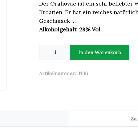
Der Orahovac ist ein sehr beliebter
Kroatien. Er hat ein reiches natürl
Geschmack …
Alkoholgehalt: 28% Vol.
Orahovac
Nusslikör
In den Warenkorb
1l
Maraska
Menge
Artikelnummer:
3136
Zu