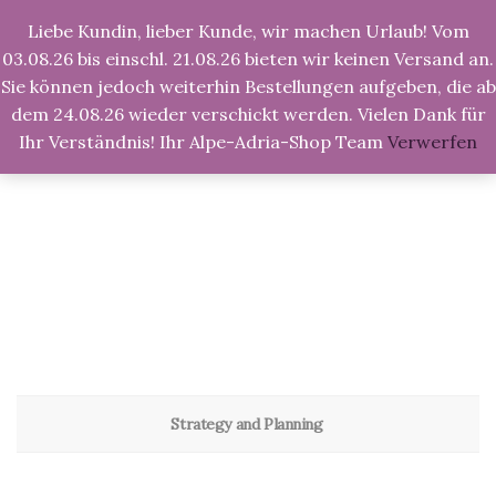
Liebe Kundin, lieber Kunde, wir machen Urlaub! Vom
03.08.26 bis einschl. 21.08.26 bieten wir keinen Versand an.
Sie können jedoch weiterhin Bestellungen aufgeben, die ab
dem 24.08.26 wieder verschickt werden. Vielen Dank für
Ihr Verständnis! Ihr Alpe-Adria-Shop Team
Verwerfen
Rocking chair
We don't just make web designs, we make them work.
Strategy and Planning